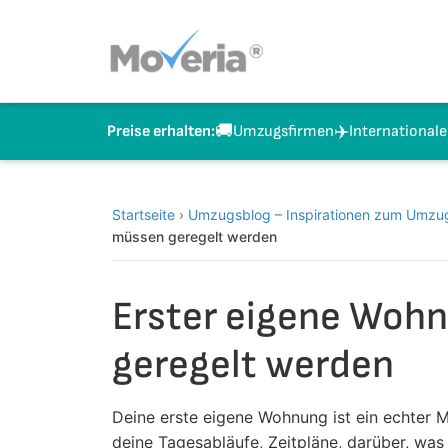
Zum
Inhalt
springen
🚚
✈️
Umzugsfirmen
International
Preise erhalten:
Startseite
›
Umzugsblog – Inspirationen zum Umzug
müssen geregelt werden
Erster eigene Wohn
geregelt werden
Deine erste eigene Wohnung ist ein echter M
deine Tagesabläufe, Zeitpläne, darüber, wa