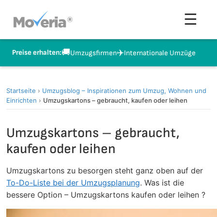
Zum
Men
☰
Inhalt
springen
🚚
✈️
Preise erhalten:
Umzugsfirmen
Internationale Umzüge
Startseite
›
Umzugsblog – Inspirationen zum Umzug, Wohnen und
Einrichten
›
Umzugskartons – gebraucht, kaufen oder leihen
Umzugskartons – gebraucht,
kaufen oder leihen
Umzugskartons zu besorgen steht ganz oben auf der
To-Do-Liste bei der Umzugsplanung
. Was ist die
bessere Option – Umzugskartons kaufen oder leihen ?