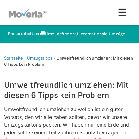
Zum
Men
☰
Inhalt
springen
🚚
✈️
Preise erhalten:
Umzugsfirmen
Internationale Umzüge
Startseite
›
Umzugstipps
›
Umweltfreundlich umziehen: Mit diesen
6 Tipps kein Problem
Umweltfreundlich umziehen: Mit
diesen 6 Tipps kein Problem
Umweltfreundlich umziehen zu wollen ist ein guter
Vorsatz, den wir alle haben sollten, bevor wir unsere
Umzugskartons packen. Wir haben nur eine Erde und
jeder sollte seinen Teil zu ihrem Schutz beitragen. In