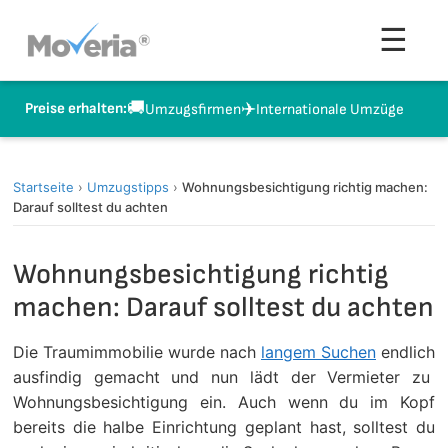
Zum
Men
☰
Inhalt
springen
🚚
✈️
Preise erhalten:
Umzugsfirmen
Internationale Umzüge
Startseite
›
Umzugstipps
›
Wohnungsbesichtigung richtig machen:
Darauf solltest du achten
Wohnungsbesichtigung richtig
machen: Darauf solltest du achten
Die Traumimmobilie wurde nach
langem Suchen
endlich
ausfindig gemacht und nun lädt der Vermieter zu
Wohnungsbesichtigung ein. Auch wenn du im Kopf
bereits die halbe Einrichtung geplant hast, solltest du