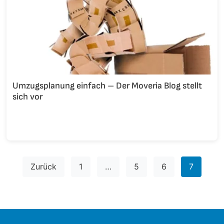
Umzugsplanung einfach – Der Moveria Blog stellt
sich vor
Seitennummerierung
Zurück
1
…
5
6
7
der
Beiträge