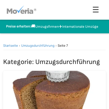
Zum
Men
☰
Inhalt
springen
🚚
✈️
Preise erhalten:
Umzugsfirmen
Internationale Umzüge
Startseite
›
Umzugsdurchführung
›
Seite 7
Kategorie:
Umzugsdurchführung