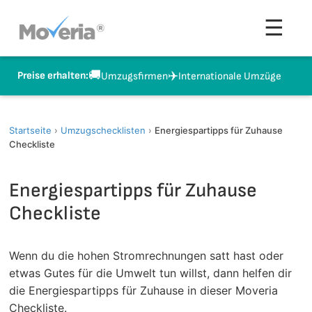
Zum
Men
☰
Inhalt
springen
🚚
✈️
Preise erhalten:
Umzugsfirmen
Internationale Umzüge
Startseite
›
Umzugschecklisten
›
Energiespartipps für Zuhause
Checkliste
Energiespartipps für Zuhause
Checkliste
Wenn du die hohen Stromrechnungen satt hast oder
etwas Gutes für die Umwelt tun willst, dann helfen dir
die Energiespartipps für Zuhause in dieser Moveria
Checkliste.