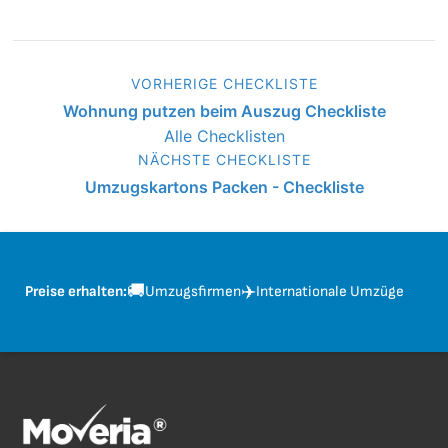
VORHERIGE CHECKLISTE
Wohnung putzen beim Auszug Checkliste
Alle Checklisten
NÄCHSTE CHECKLISTE
Umzugskartons Packen - Checkliste
🚚
✈️
Preise erhalten:
Umzugsfirmen
Internationale Umzüge