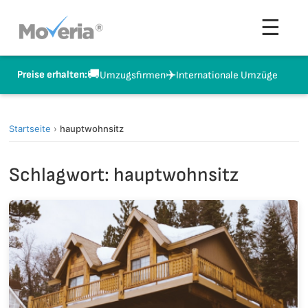
Zum
Men
☰
Inhalt
springen
🚚
✈️
Preise erhalten:
Umzugsfirmen
Internationale Umzüge
Startseite
›
hauptwohnsitz
Schlagwort:
hauptwohnsitz